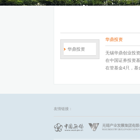
华鼎投资
华鼎投资
无锡华鼎创业投资
在中国证券投资基
在管基金4只，基金
友情链接：