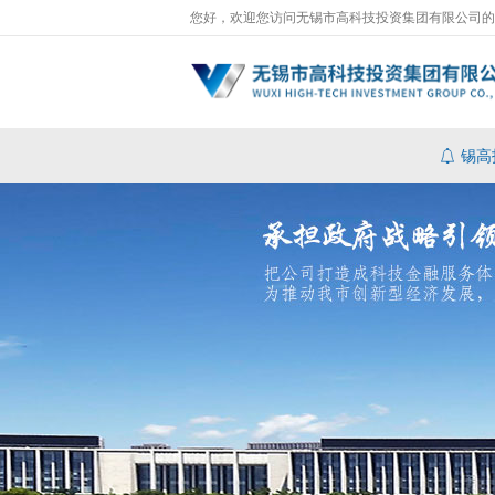
您好，欢迎您访问无锡市高科技投资集团有限公司的
锡高