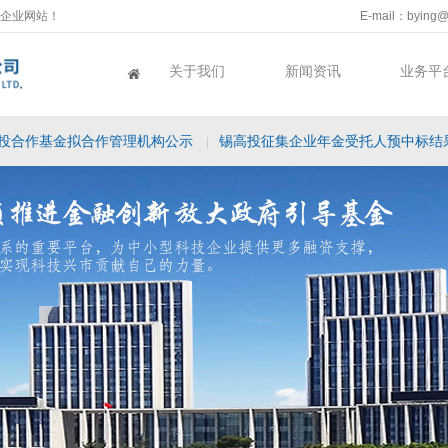
企业网站！
E-mail：
bying@
关于我们
新闻资讯
业务平
投合作基金拟合作管理机构公示
锡高投征集企业年金受托人预中标结果
|