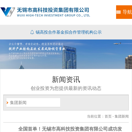
导航
关于我们
锡高投合作基金拟合作管理机构公示
新闻资讯
业务平台
锡高投基金
项目在线
新闻资讯
创业投资为您提供最新的资讯动态
集团新闻
当前位置：
首页
- 集团新闻
全国首单！无锡市高科技投资集团有限公司成功发