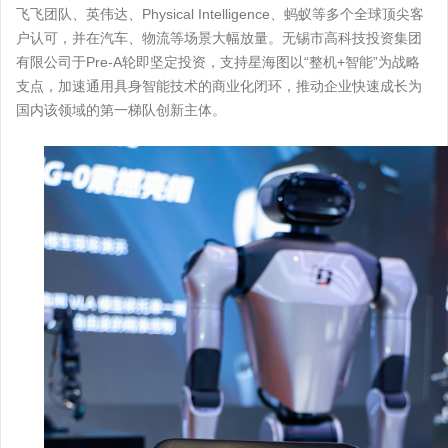
飞飞团队、英伟达、Physical Intelligence、蚂蚁等多个全球顶尖客
户认可，并在汽车、物流等场景大幅放量。无锡市高科技投资集团
有限公司于Pre-A轮即坚定投资，支持星海图以“整机+智能”为战略
支点，加速通用具身智能技术的商业化闭环，推动企业快速成长为
国内该领域的第一梯队创新主体。