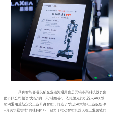
具身智能赛道头部企业银河通用也是无锡市高科技投资集
团有限公司投资“力挺”的一只“独角兽”。依托领先的机器人AI模型，
银河通用重新定义工业具身智能，打造了“先进AI大脑+工业级硬件
+真实场景需求”的独特闭环，致力于推动智能机器人在工业领域的