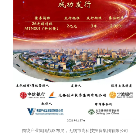
围绕产业集团战略布局，无锡市高科技投资集团有限公司