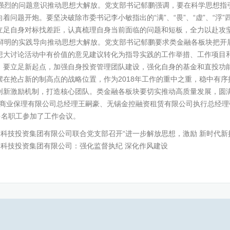
烈的问题意识推动思想大解放。党支部书记郁鹏强调，要在科学思想指
着问题开炮。要坚决破除市委书记李小敏指出的“满”、“畏”、“虚”、“浮
立足自身对标找差距，认真梳理自身当前面临的问题和短板，全力以赴攻
明的实践导向推动思想大解放。党支部书记郁鹏要求类金融各板块把开
想大讨论活动中有价值的意见建议转化为指导实践的工作举措、工作项目
，要立足新起点，加强自身投资管理团队建设，强化自身的基金和直投功
摆在抢占新的制高点的战略位置，作为2018年工作的重中之重，稳中有
创新激励机制，打造核心团队。类金融各板块要切实推动高质量发展，圆
业保理有限公司总经理王嗣豪、无锡金控融资租赁有限公司执行总经理
多名职工参加了工作会议。
科技投资集团有限公司联合党支部召开“进一步解放思想，激励 新时代新
科技投资集团有限公司：强化监督执纪 深化作风建设