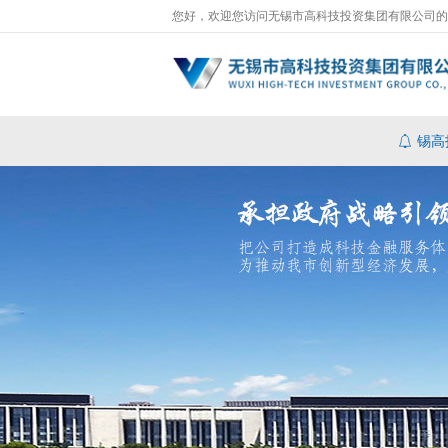
您好，欢迎您访问无锡市高科技投资集团有限公司的
锡高